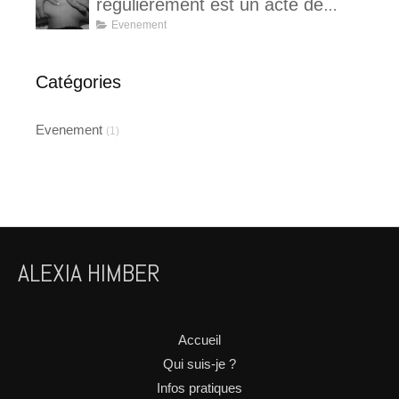
régulièrement est un acte de
prévention santé ?
Evenement
Catégories
Evenement
(1)
ALEXIA HIMBER
Accueil
Qui suis-je ?
Infos pratiques