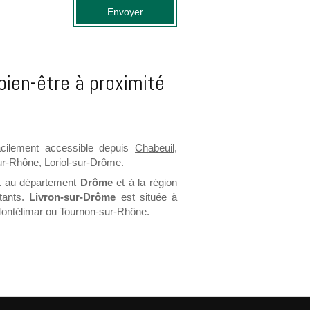
Envoyer
bien-être à proximité
cilement accessible depuis
Chabeuil
,
ur-Rhône
,
Loriol-sur-Drôme
.
nt au département
Drôme
et à la région
itants.
Livron-sur-Drôme
est située à
Montélimar ou Tournon-sur-Rhône.