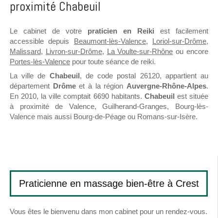
proximité Chabeuil
Le cabinet de votre
praticien en Reiki
est facilement
accessible depuis
Beaumont-lès-Valence
,
Loriol-sur-Drôme
,
Malissard
,
Livron-sur-Drôme
,
La Voulte-sur-Rhône
ou encore
Portes-lès-Valence
pour toute séance de reiki.
La ville de
Chabeuil
, de code postal 26120, appartient au
département
Drôme
et à la région
Auvergne-Rhône-Alpes
.
En 2010, la ville comptait 6690 habitants.
Chabeuil
est située
à proximité de Valence, Guilherand-Granges, Bourg-lès-
Valence mais aussi Bourg-de-Péage ou Romans-sur-Isère.
Praticienne en massage bien-être à Crest
Vous êtes le bienvenu dans mon cabinet pour un rendez-vous.